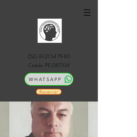
(52) 33 21 54 79 80
Cedula: PEJ387334
WHATSAPP
Reservar