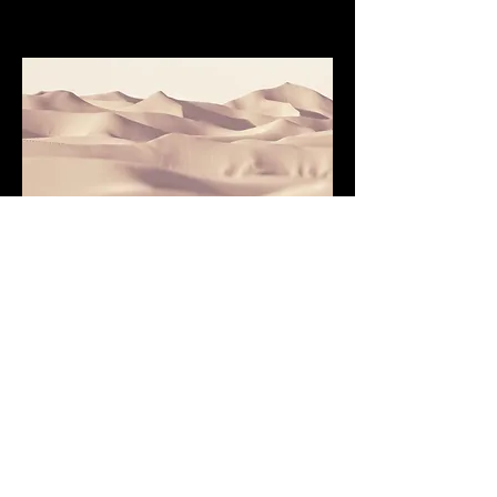
Nombre del servicio
Esto es un párrafo. Haz clic en "Editar
texto" o doble clic en la caja de texto
para editar, y asegúrate de agregar
información relevante que quieras
compartir con tus visitantes.